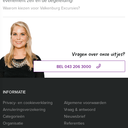
evenement zelf én de begeleiding!
Waarom kiezen voor Valkenburg Excursies?
Vragen over onze uitjes?
BEL 043 206 3000
INFORMATIE
Privacy- en cookieverklaring
Algemene voorwaarden
Annuleringsverzekering
Vraag & antwoord
Categorieën
Nieuwsbrief
Organisatie
Referenties