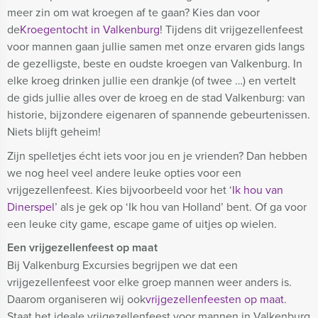
meer zin om wat kroegen af te gaan? Kies dan voor
de
Kroegentocht in Valkenburg
! Tijdens dit vrijgezellenfeest
voor mannen gaan jullie samen met onze ervaren gids langs
de gezelligste, beste en oudste kroegen van Valkenburg. In
elke kroeg drinken jullie een drankje (of twee …) en vertelt
de gids jullie alles over de kroeg en de stad Valkenburg: van
historie, bijzondere eigenaren of spannende gebeurtenissen.
Niets blijft geheim!
Zijn spelletjes écht iets voor jou en je vrienden? Dan hebben
we nog heel veel andere leuke opties voor een
vrijgezellenfeest. Kies bijvoorbeeld voor het ‘
Ik hou van
Dinerspel
’ als je gek op ‘Ik hou van Holland’ bent. Of ga voor
een leuke city game, escape game of uitjes op wielen.
Een vrijgezellenfeest op maat
Bij Valkenburg Excursies begrijpen we dat een
vrijgezellenfeest voor elke groep mannen weer anders is.
Daarom organiseren wij ook
vrijgezellenfeesten op maat
.
Staat het ideale vrijgezellenfeest voor mannen in Valkenburg