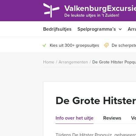
ValkenburgExcursie
De leukste uitjes in 't Zuiden!
Bedrijfsuitjes
Spelprogramma’s
Arr
Kies uit 300+ groepsuitjes
De scherpste
Home
/
Arrangementen
/
De Grote Hitster Popqu
De Grote Hitste
Info over het uitje
Reviews
Ve
Tijdens De Hitster Popquiz, gebaseerd 