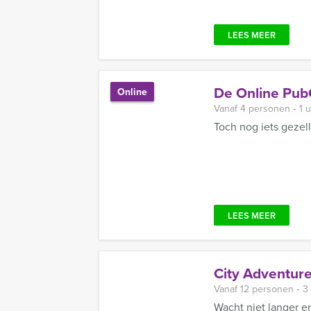
LEES MEER
De Online PubQ
Online
Vanaf 4 personen ‐ 1 
Toch nog iets gezell
LEES MEER
City Adventure
Vanaf 12 personen ‐ 3
Wacht niet langer e