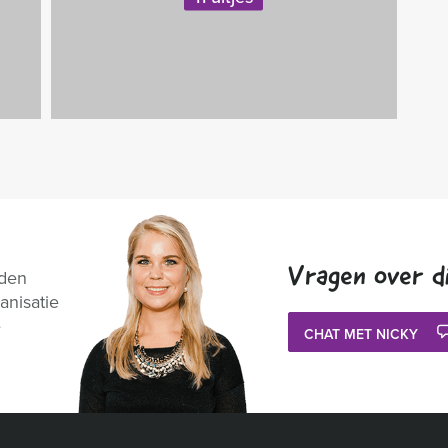
Vragen over di
nden
anisatie
e
CHAT MET NICKY