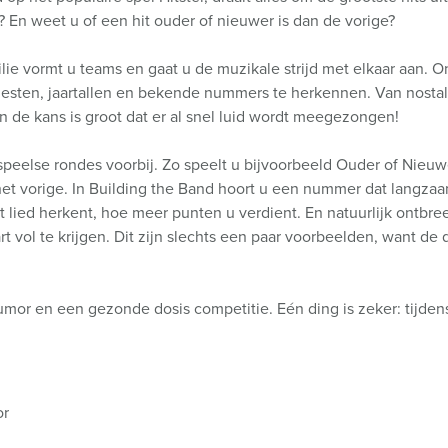
En weet u of een hit ouder of nieuwer is dan de vorige?
lie vormt u teams en gaat u de muzikale strijd met elkaar aan. 
rtiesten, jaartallen en bekende nummers te herkennen. Van nosta
 de kans is groot dat er al snel luid wordt meegezongen!
speelse rondes voorbij. Zo speelt u bijvoorbeeld Ouder of Nieuw
et vorige. In Building the Band hoort u een nummer dat langz
 lied herkent, hoe meer punten u verdient. En natuurlijk ontbree
 vol te krijgen. Dit zijn slechts een paar voorbeelden, want de 
or en een gezonde dosis competitie. Eén ding is zeker: tijdens 
or