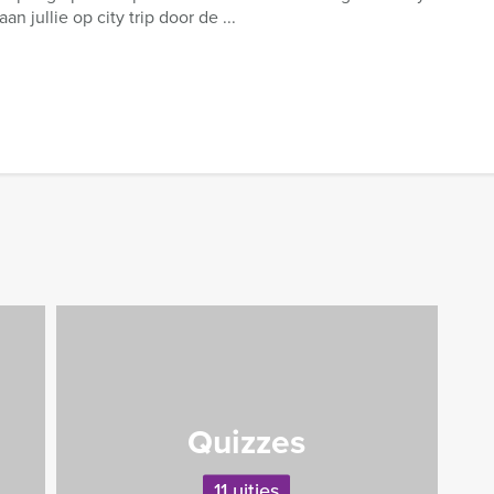
an jullie op city trip door de ...
Quizzes
11 uitjes