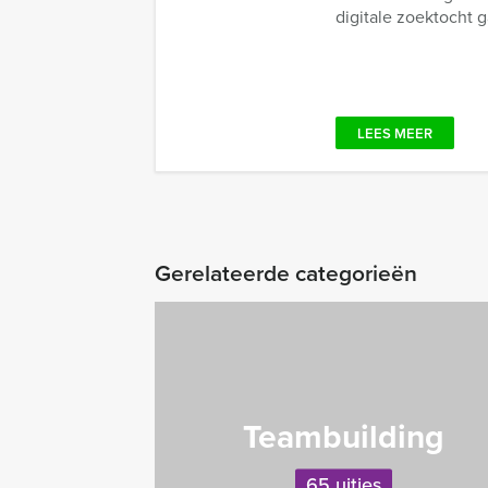
digitale zoektocht ga
LEES MEER
Gerelateerde categorieën
Teambuilding
65 uitjes