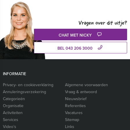
Vragen over dit uitje?
CHAT MET NICKY
BEL 043 206 3000
INFORMATIE
Privacy- en cookieverklaring
Algemene voorwaarden
Annuleringsverzekering
Vraag & antwoord
Categorieën
Nieuwsbrief
Organisatie
Referenties
Activiteiten
Vacatures
Services
Sitemap
Video’s
Links