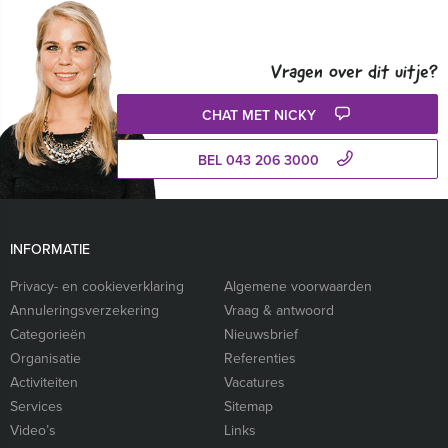
Vragen over dit uitje?
CHAT MET NICKY
BEL 043 206 3000
INFORMATIE
Privacy- en cookieverklaring
Algemene voorwaarden
Annuleringsverzekering
Vraag & antwoord
Categorieën
Nieuwsbrief
Organisatie
Referenties
Activiteiten
Vacatures
Services
Sitemap
Video’s
Links