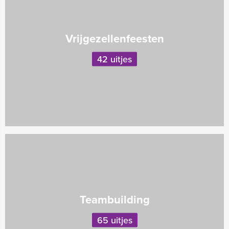
Vrijgezellenfeesten
42 uitjes
Teambuilding
65 uitjes