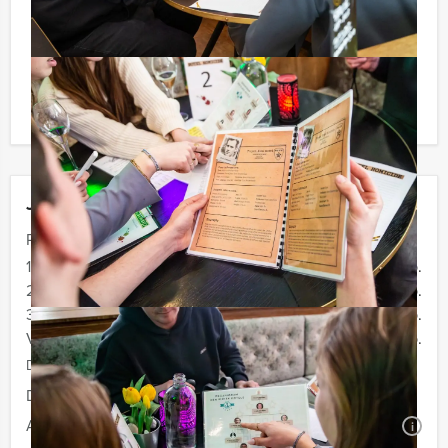
Afhankelijk van het minimaal aantal deelnemers
berekenen wij de minimale prijs voor dit arrangement.
U kunt altijd voor minder personen boeken als u bereid
bent om de minimale prijs te betalen.
Jouw uitje
Prijs :
12 - 19 personen
€ 74,50 p.p.
20 - 29 personen
€ 72,50 p.p.
30 - 39 personen
€ 69,50 p.p.
Vanaf 40 personen
€ 66,50 p.p.
De prijzen zijn exclusief BTW
Duur:
3 uur
Aantal:
Minimaal 12 personen
i