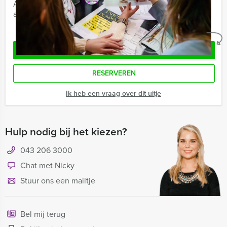
Afhankelijk van de in overleg gekozen locatie voor uw
arrangement kan een extra zaalhuur worden berekend
Geheel vrijblijvend
OFFERTE AANVRAGEN
RESERVEREN
Ik heb een vraag over dit uitje
Hulp nodig bij het kiezen?
043 206 3000
Chat met Nicky
Stuur ons een mailtje
Bel mij terug