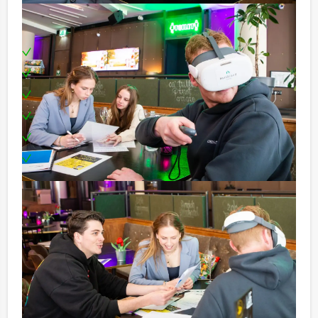
Inclusief:
Professionele begeleiding
Moderne VR-brillen
Uitgebreid 3-gangen diner
Locatie hartje Valkenburg
Leuke prijs voor het winnende team
Te boeken op uw gewenste dag en tijdstip!
Tip:
Niet telkens uw knip hoeven trekken om uw drankje af
te rekenen? Voor
€ 13,50 per persoon per uur (excl. BTW) kunt u
gebruikmaken van het drankarrangement, waarbij u
onbeperkt kunt genieten van bier, fris, huiswijn, koffie
en thee. En… zo komt u ook achteraf niet voor
verrassingen te staan!