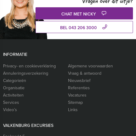
Vragen over dit uitje?
CHAT MET NICKY
BEL 043 206 3000
INFORMATIE
Privacy- en cookieverklaring
Algemene voorwaarden
Annuleringsverzekering
Vraag & antwoord
Categorieën
Nieuwsbrief
Organisatie
Referenties
Activiteiten
Vacatures
Services
Sitemap
Video’s
Links
VALKENBURG EXCURSIES