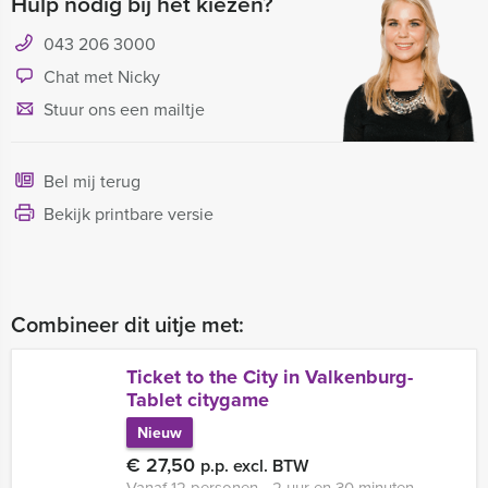
Hulp nodig bij het kiezen?
043 206 3000
Chat met Nicky
Stuur ons een mailtje
Bel mij terug
Bekijk printbare versie
Combineer dit uitje met:
Ticket to the City in Valkenburg-
Tablet citygame
Nieuw
€ 27,50
p.p. excl. BTW
Vanaf 12 personen ‐ 2 uur en 30 minuten