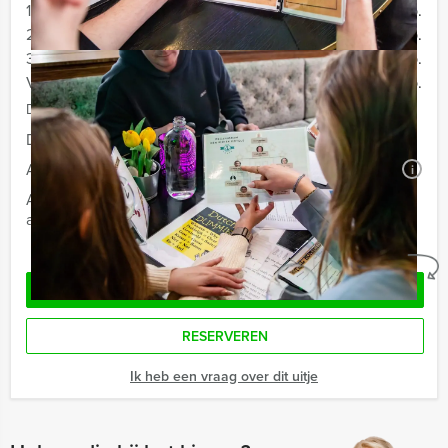
12 - 19 personen
€ 74,50 p.p.
20 - 29 personen
€ 72,50 p.p.
30 - 39 personen
€ 69,50 p.p.
Vanaf 40 personen
€ 66,50 p.p.
De prijzen zijn exclusief BTW
Duur:
3 uur en 30 minuten
Aantal:
Minimaal 12 personen
i
Afhankelijk van de in overleg gekozen locatie voor uw
arrangement kan een extra zaalhuur worden berekend
Geheel vrijblijvend
OFFERTE AANVRAGEN
RESERVEREN
Ik heb een vraag over dit uitje