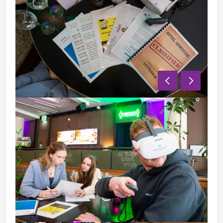
Inclusief:
Professionele begeleiding
Moderne VR-brillen
Uitgebreid 3-gangendiner
Leuke prijs voor het winnende team
Locatie in het centrum
Te boeken op uw gewenste dag en tijdstip!