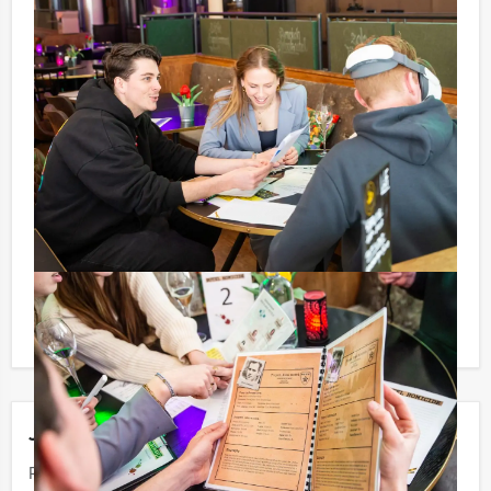
Tip!
Niet telkens uw knip hoeven trekken om uw drankje af
te rekenen? Voor € 13,50 per persoon per uur (excl.
BTW) kunt u gebruikmaken van het drankarrangement,
waarbij u onbeperkt kunt genieten van bier, fris,
huiswijn, koffie en thee. En… zo komt u ook achteraf
niet voor verrassingen te staan!
Reservering voor kleinere groepen:
Afhankelijk van het minimaal aantal deelnemers
berekenen wij de minimale prijs voor dit arrangement.
U kunt altijd voor minder personen boeken als u bereid
bent om de minimale prijs te betalen.
Jouw uitje
Prijs :