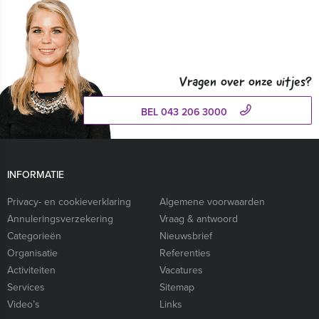
Vragen over onze uitjes?
BEL 043 206 3000
INFORMATIE
Privacy- en cookieverklaring
Algemene voorwaarden
Annuleringsverzekering
Vraag & antwoord
Categorieën
Nieuwsbrief
Organisatie
Referenties
Activiteiten
Vacatures
Services
Sitemap
Video’s
Links